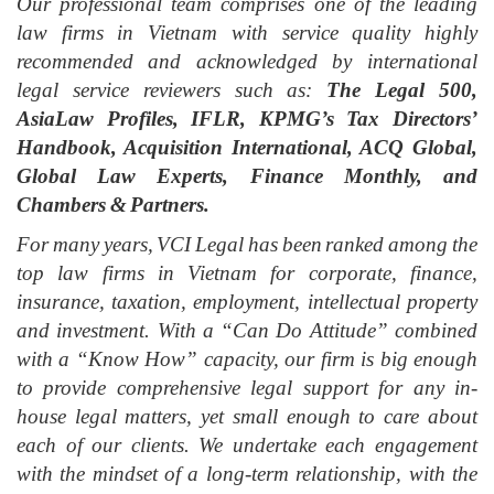
Our professional team comprises one of the leading
law firms in Vietnam with service quality highly
recommended and acknowledged by international
legal service reviewers such as:
The Legal 500,
AsiaLaw Profiles, IFLR, KPMG’s Tax Directors’
Handbook, Acquisition International, ACQ Global,
Global Law Experts, Finance Monthly, and
Chambers & Partners.
For many years, VCI Legal has been ranked among the
top law firms in Vietnam for corporate, finance,
insurance, taxation, employment, intellectual property
and investment. With a “Can Do Attitude” combined
with a “Know How” capacity, our firm is big enough
to provide comprehensive legal support for any in-
house legal matters, yet small enough to care about
each of our clients. We undertake each engagement
with the mindset of a long-term relationship, with the