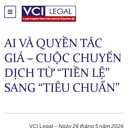
AI VÀ QUYỀN TÁC
GIẢ – CUỘC CHUYỂN
DỊCH TỪ “TIỀN LỆ”
SANG “TIÊU CHUẨN”
VCI Legal –
Ngày 26 tháng 5 năm 2026