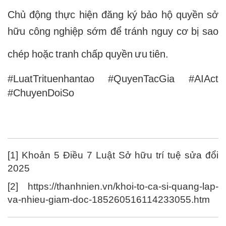
Chủ động thực hiện đăng ký bảo hộ quyền sở
hữu công nghiệp sớm để tránh nguy cơ bị sao
chép hoặc tranh chấp quyền ưu tiên.
#LuatTrituenhantao #QuyenTacGia #AIAct
#ChuyenDoiSo
[1]
Khoản
5
Điều
7
Luật Sở hữu trí tuệ sửa đổi
2025
[2]
https://thanhnien.vn/khoi-to-ca-si-quang-lap-
va-nhieu-giam-doc-185260516114233055.htm