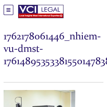
1762178061446_nhiem-
vu-dmst-
1761489535338155014783