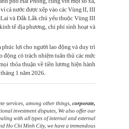
nh phố Hải Phòng, cùng với một số xã,
i cả nước được xếp vào các Vùng II, III
 Lai và Đắk Lắk chủ yếu thuộc Vùng III
inh tế địa phương, chi phí sinh hoạt và
phúc lợi cho người lao động và duy trì
ao động có trách nhiệm tuân thủ các mức
mọi thỏa thuận về tiền lương hiện hành
1 tháng 1 năm 2026.
te services, among other things,
corporate,
ional investment disputes, We also offer our
aling with all types of internal and external
i and Ho Chi Minh City, we have a tremendous