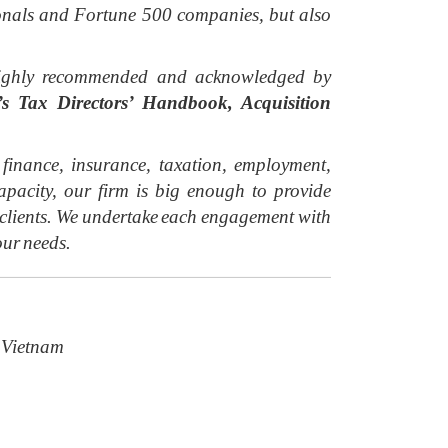
ionals and Fortune 500 companies, but also
y highly recommended and acknowledged by
 Tax Directors’ Handbook, Acquisition
inance, insurance, taxation, employment,
acity, our firm is big enough to provide
r clients. We undertake each engagement with
our needs.
 Vietnam