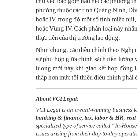
chủ yếu bao gồm hầu hết các phường t
phường thuộc các tỉnh Quảng Ninh, Đồng
hoặc IV, trong đó một số tỉnh miền nú
hoặc Vùng IV. Cách phân loại này nhằm 
thực tiễn của thị trường lao động.
Nhìn chung, các điều chỉnh theo Nghị 
sự phù hợp giữa chính sách tiền lương 
lương mới này khi giao kết hợp đồng l
thấp hơn mức tối thiểu điều chỉnh phải 
About VCI Legal
:
VCI Legal is an award-winning business la
banking & finance, tax, labor & HR, real 
specialized type of service called “In-House
issues arising from their day-to-day operat