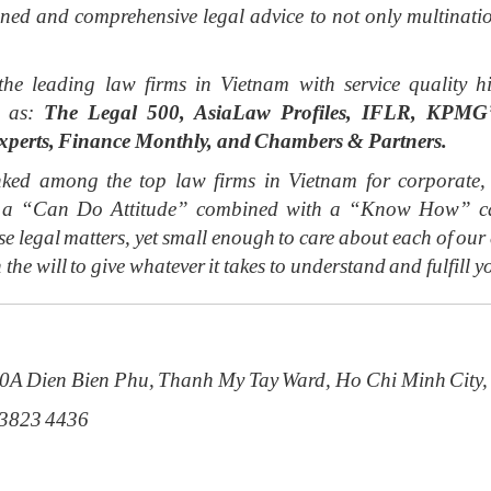
soned and comprehensive legal advice to not only multinat
the leading law firms in Vietnam with service qualit
h as:
The Legal 500, AsiaLaw Profiles, IFLR, KPMG’s
xperts, Finance Monthly, and Chambers & Partners.
ed among the top law firms in Vietnam for corporate, f
ith a “Can Do Attitude” combined with a “Know How” cap
e legal matters, yet small enough to care about each of ou
 the will to give whatever it takes to understand and fulfill y
20A Dien Bien Phu, Thanh My Tay Ward, Ho Chi Minh City,
 3823 4436