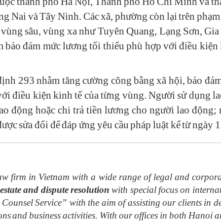
huộc thành phố Hà Nội, Thành phố Hồ Chí Minh và thà
 Nai và Tây Ninh. Các xã, phường còn lại trên phạm v
i, vùng sâu, vùng xa như Tuyên Quang, Lạng Sơn, Gia
bảo đảm mức lương tối thiểu phù hợp với điều kiện k
định 293 nhằm tăng cường công bằng xã hội, bảo đảm 
với điều kiện kinh tế của từng vùng. Người sử dụng l
ao động hoặc chi trả tiền lương cho người lao động; 
được sửa đổi để đáp ứng yêu cầu pháp luật kể từ ngày 
w firm in Vietnam with a wide range of legal and corpora
estate and dispute resolution
with special focus on internat
 Counsel Service” with the aim of assisting our clients in de
ions and business activities. With our offices in both Hano