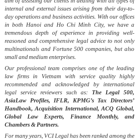
aim of assisting our clients in dealing with all types of
internal and external issues arising from their day-to-
day operations and business activities. With our offices
in both Hanoi and Ho Chi Minh City, we have a
tremendous depth of experience in providing well-
reasoned and comprehensive legal advice to not only
multinationals and Fortune 500 companies, but also
small and medium enterprises.
Our professional team comprises one of the leading
law firms in Vietnam with service quality highly
recommended and acknowledged by international
legal service reviewers such as:
The Legal 500,
AsiaLaw Profiles, IFLR, KPMG’s Tax Directors’
Handbook, Acquisition International, ACQ Global,
Global Law Experts, Finance Monthly, and
Chambers & Partners.
For many years, VCI Legal has been ranked among the