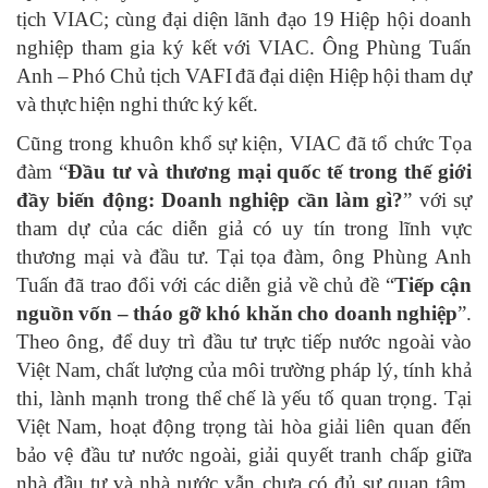
tịch VIAC; cùng đại diện lãnh đạo 19 Hiệp hội doanh
nghiệp tham gia ký kết với VIAC. Ông Phùng Tuấn
Anh – Phó Chủ tịch VAFI đã đại diện Hiệp hội tham dự
và thực hiện nghi thức ký kết.
Cũng trong khuôn khổ sự kiện, VIAC đã tổ chức Tọa
đàm “
Đầu tư và thương mại quốc tế trong thế giới
đầy biến động: Doanh nghiệp cần làm gì?
” với sự
tham dự của các diễn giả có uy tín trong lĩnh vực
thương mại và đầu tư. Tại tọa đàm, ông Phùng Anh
Tuấn đã trao đổi với các diễn giả về chủ đề “
Tiếp cận
nguồn vốn – tháo gỡ khó khăn cho doanh nghiệp
”.
Theo ông, để duy trì đầu tư trực tiếp nước ngoài vào
Việt Nam, chất lượng của môi trường pháp lý, tính khả
thi, lành mạnh trong thể chế là yếu tố quan trọng. Tại
Việt Nam, hoạt động trọng tài hòa giải liên quan đến
bảo vệ đầu tư nước ngoài, giải quyết tranh chấp giữa
nhà đầu tư và nhà nước vẫn chưa có đủ sự quan tâm.