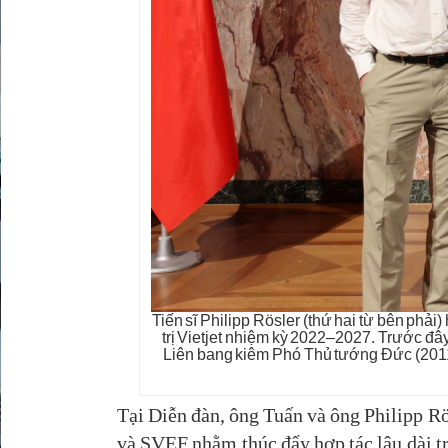
Tiến sĩ Philipp Rösler (thứ hai từ bên phả
trị Vietjet nhiệm kỳ 2022–2027. Trước đâ
Liên bang kiêm Phó Thủ tướng Đức (2011–2
Tại Diễn đàn, ông Tuấn và ông Philipp Rö
và SVEF nhằm thúc đẩy hợp tác lâu dài tr