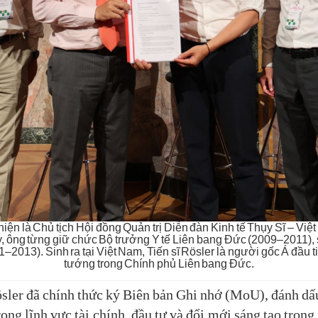
i) hiện là Chủ tịch Hội đồng Quản trị Diễn đàn Kinh tế Thụy Sĩ – 
y, ông từng giữ chức Bộ trưởng Y tế Liên bang Đức (2009–2011),
013). Sinh ra tại Việt Nam, Tiến sĩ Rösler là người gốc Á đầu t
tướng trong Chính phủ Liên bang Đức.
sler đã chính thức ký Biên bản Ghi nhớ (MoU), đánh dấu
ong lĩnh vực tài chính, đầu tư và đổi mới sáng tạo trong