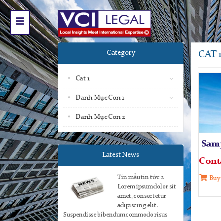
Category
CAT 
Cat 1
Danh Mục Con 1
Danh Mục Con 2
Sam
Latest News
Cont
Tin mẫu tin tức 2
Buy
Lorem ipsum dolor sit
amet, consectetur
adipiscing elit.
Suspendisse bibendum commodo risus