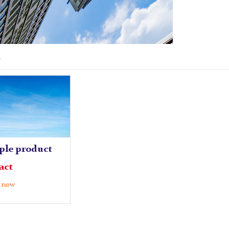
1
ple product
act
 now