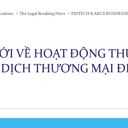
ications
The Legal Breaking News
FINTECH & ABCD BUSINESS
MỚI VỀ HOẠT ĐỘNG T
 DỊCH THƯƠNG MẠI ĐI