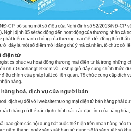
NĐ-CP, bổ sung một số điều của Nghị định số 52/2013/NĐ-CP về 
”). Nghị định 85 sẽ tác động đến hoạt động của thương nhân cả t
sự phát triển nhanh chóng của thương mại điện tử, đồng thời thắt
ưới đây là một số điểm mới đáng chú ý mà cá nhân, tổ chức có liê
 điện tử
gistics phục vụ hoạt động thương mại điện tử là trong những c
yển như Giaohangtietkiem và Loship giờ đây cũng chính thức đ
 điều chỉnh của pháp luật có liên quan. Tổ chức cung cấp dịch vụ
 nhận hàng.
ề hàng hoá, dịch vụ của người bán
hoá, dịch vụ đối với website thương mại điện tử bán hàng phải đượ
hách hàng có thể xác định chính xác các đặc tính của hàng hóa,
hải bao gồm các nội dung bắt buộc thể hiện trên nhãn hàng hóa th
hư: năm, tháng, ngày sản xuất; hạn sử dụng; số lô sản xuất; số khu