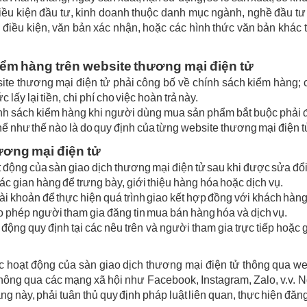
ều kiện đầu tư, kinh doanh thuộc danh mục ngành, nghề đầu tư 
điều kiện, văn bản xác nhận, hoặc các hình thức văn bản khác t
iểm hàng trên website thương mại điện tử
site thương mại điện tử phải công bố về chính sách kiểm hàng; c
ấy lại tiền, chi phí cho việc hoàn trả này.
hính sách kiểm hàng khi người dùng mua sản phẩm bắt buộc phải 
hể như thế nào là do quy định của từng website thương mại điện t
ương mại điện tử
t động của sàn giao dịch thương mại điện tử sau khi được sửa đổ
c gian hàng để trưng bày, giới thiệu hàng hóa hoặc dịch vụ.
ài khoản để thực hiện quá trình giao kết hợp đồng với khách hàng
ho phép người tham gia đăng tin mua bán hàng hóa và dịch vụ.
 động quy định tại các nêu trên và người tham gia trực tiếp hoặc g
c hoạt động của sàn giao dịch thương mại điện tử thông qua w
ông qua các mạng xã hội như Facebook, Instagram, Zalo, v.v. Ngườ
g này, phải tuân thủ quy định pháp luật liên quan, thực hiện đăng