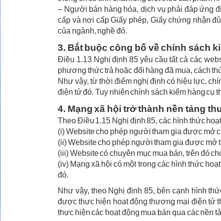
– Người bán hàng hóa, dịch vụ phải đáp ứng đi
cấp và nơi cấp Giấy phép, Giấy chứng nhận đủ 
của ngành, nghề đó.
3. Bắt buộc công bố về chính sách k
Điều 1.13 Nghị định 85 yêu cầu tất cả các web
phương thức trả hoặc đổi hàng đã mua, cách thức l
Như vậy, từ thời điểm nghị định có hiệu lực, c
điện tử đó. Tuy nhiên chính sách kiểm hàng cụ t
4. Mạng xã hội trở thành nền tảng th
Theo Điều 1.15 Nghị định 85, các hình thức hoạ
(i) Website cho phép người tham gia được mở cá
(ii) Website cho phép người tham gia được mở t
(iii) Website có chuyên mục mua bán, trên đó c
(iv) Mạng xã hội có một trong các hình thức hoạt
đó.
Như vậy, theo Nghị định 85, bên cạnh hình thứ
được thực hiện hoạt động thương mại điện tử th
thực hiện các hoạt động mua bán qua các nền tản