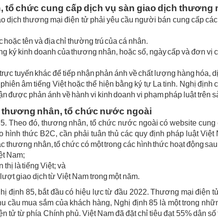
, tổ chức cung cấp dịch vụ sàn giao dịch thương 
 dịch thương mại điện tử phải yêu cầu người bán cung cấp các t
c hoặc tên và địa chỉ thường trú của cá nhân.
ăng ký kinh doanh của thương nhân, hoặc số, ngày cấp và đơn vị c
ệ trực tuyến khác để tiếp nhận phản ánh về chất lượng hàng hóa, d
hiên âm tiếng Việt hoặc thể hiện bằng ký tự La tinh. Nghị định c
nhận được phản ánh về hành vi kinh doanh vi phạm pháp luật trên s
a thương nhân, tổ chức nước ngoài
5. Theo đó, thương nhân, tổ chức nước ngoài có website cung 
 hình thức B2C, cần phải tuân thủ các quy định pháp luật Việt
c thương nhân, tổ chức có một trong các hình thức hoạt động sau
iệt Nam;
thị là tiếng Việt; và
 lượt giao dịch từ Việt Nam trong một năm.
ị định 85, bắt đầu có hiệu lực từ đầu 2022. Thương mại điện tử 
hu cầu mua sắm của khách hàng, Nghị định 85 là một trong những
n tử từ phía Chính phủ. Việt Nam đã đặt chỉ tiêu đạt 55% dân s