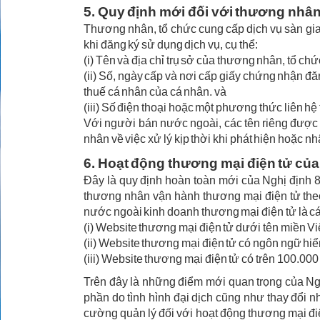
5. Quy định mới đối với thương nhân
Thương nhân, tổ chức cung cấp dịch vụ sàn giao
khi đăng ký sử dụng dịch vụ, cụ thể:
(i) Tên và địa chỉ trụ sở của thương nhân, tổ chứ
(ii) Số, ngày cấp và nơi cấp giấy chứng nhận đ
thuế cá nhân của cá nhân. và
(iii) Số điện thoại hoặc một phương thức liên h
Với người bán nước ngoài, các tên riêng được p
nhân về việc xử lý kịp thời khi phát hiện hoặc 
6. Hoạt động thương mại điện tử củ
Đây là quy định hoàn toàn mới của Nghị định 8
thương nhân vận hành thương mại điện tử theo
nước ngoài kinh doanh thương mại điện tử là cá
(i) Website thương mại điện tử dưới tên miền V
(ii) Website thương mại điện tử có ngôn ngữ hiển 
(iii) Website thương mại điện tử có trên 100.000
Trên đây là những điểm mới quan trọng của Ngh
phần do tình hình đại dịch cũng như thay đổi n
cường quản lý đối với hoạt động thương mại điệ