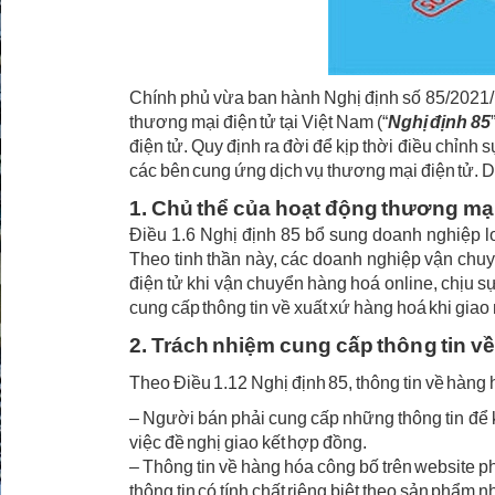
Chính phủ vừa ban hành Nghị định số 85/2021/
thương mại điện tử tại Việt Nam (“
Nghị định 85
điện tử. Quy định ra đời để kịp thời điều chỉnh 
các bên cung ứng dịch vụ thương mại điện tử. D
1. Chủ thể của hoạt động thương mại
Điều 1.6 Nghị định 85 bổ sung doanh nghiệp lo
Theo tinh thần này, các doanh nghiệp vận chu
điện tử khi vận chuyển hàng hoá online, chịu sự
cung cấp thông tin về xuất xứ hàng hoá khi giao
2. Trách nhiệm cung cấp thông tin v
Theo Điều 1.12 Nghị định 85, thông tin về hàng 
– Người bán phải cung cấp những thông tin để k
việc đề nghị giao kết hợp đồng.
– Thông tin về hàng hóa công bố trên website p
thông tin có tính chất riêng biệt theo sản phẩm n