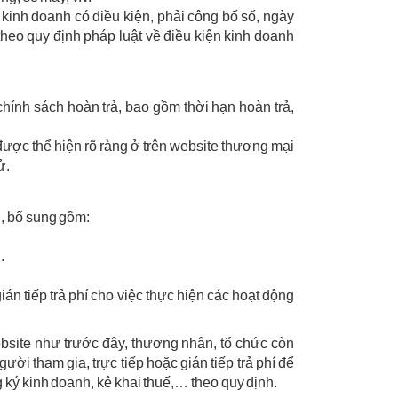
kinh doanh có điều kiện, phải công bố số, ngày
heo quy định pháp luật về điều kiện kinh doanh
hính sách hoàn trả, bao gồm thời hạn hoàn trả,
được thể hiện rõ ràng ở trên website thương mại
ử.
i, bổ sung gồm:
.
ián tiếp trả phí cho việc thực hiện các hoạt động
ebsite như trước đây, thương nhân, tổ chức còn
i tham gia, trực tiếp hoặc gián tiếp trả phí để
 ký kinh doanh, kê khai thuế,… theo quy định.