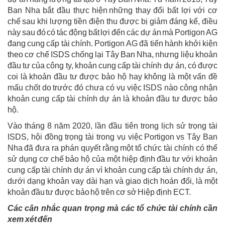
Ban Nha bắt đầu thực hiện những thay đổi bất lợi với cơ
chế sau khi lượng tiền điện thu được bị giảm đáng kể, điều
này sau đó có tác động bất lợi đến các dự án mà Portigon AG
đang cung cấp tài chính. Portigon AG đã tiến hành khởi kiện
theo cơ chế ISDS chống lại Tây Ban Nha, nhưng liệu khoản
đầu tư của công ty, khoản cung cấp tài chính dự án, có được
coi là khoản đầu tư được bảo hộ hay không là một vấn đề
mấu chốt do trước đó chưa có vụ việc ISDS nào công nhận
khoản cung cấp tài chính dự án là khoản đầu tư được bảo
hộ.
Vào tháng 8 năm 2020, lần đầu tiên trong lịch sử trọng tài
ISDS, hội đồng trọng tài trong vụ việc Portigon vs Tây Ban
Nha đã đưa ra phán quyết rằng một tổ chức tài chính có thể
sử dụng cơ chế bảo hộ của một hiệp định đầu tư với khoản
cung cấp tài chính dự án vì khoản cung cấp tài chính dự án,
dưới dạng khoản vay dài hạn và giao dịch hoán đổi, là một
khoản đầu tư được bảo hộ trên cơ sở Hiệp định ECT.
Các cân nhắc quan trọng mà các tổ chức tài chính cần
xem xét đến