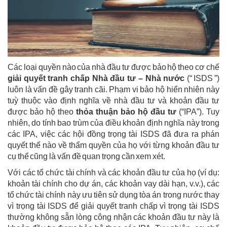
Các loại quyền nào của nhà đầu tư được bảo hộ theo cơ chế
giải quyết tranh chấp Nhà đầu tư – Nhà nước
(“ ISDS ”)
luôn là vấn đề gây tranh cãi. Phạm vi bảo hộ hiển nhiên này
tuỳ thuộc vào định nghĩa về nhà đầu tư và khoản đầu tư
được bảo hộ theo
thỏa thuận bảo hộ đầu tư
(“IPA”). Tuy
nhiên, do tính bao trùm của điều khoản định nghĩa này trong
các IPA, việc các hội đồng trọng tài ISDS đã đưa ra phán
quyết thế nào về thẩm quyền của họ với từng khoản đầu tư
cụ thể cũng là vấn đề quan trọng cần xem xét.
Với các tổ chức tài chính và các khoản đầu tư của họ (ví dụ:
khoản tài chính cho dự án, các khoản vay dài hạn, v.v.), các
tổ chức tài chính này ưu tiên sử dụng tòa án trong nước thay
vì trọng tài ISDS để giải quyết tranh chấp vì trọng tài ISDS
thường không sẵn lòng công nhận các khoản đầu tư này là