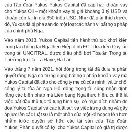
của Tập đoàn Yukos. Yukos Capital đã cấp hai khoản vay
cho Yukos Oil – một khoản vay trị giá khoảng 3 tỷ USD và
khoản còn lại trị giá 350 triệu USD. Như đã giải thích trước
đó, Yukos đã bị phá sản do một loạt các hành vi bất hợp pháp
của chính phủ Nga.
Vào năm 2013, Yukos Capital tiến hành thủ tục khởi kiện
trọng tài chống lại Nga theo Hiệp định ECT dựa trên Quy tắc
trọng tài UNCITRAL, được điều phối bởi Tòa án Trọng tài
Thường trực tại La Haye, Hà Lan.
Vào tháng 7 năm 2021, hội đồng trọng tài đã đưa ra phán
quyết rằng Nga đã trưng dụng bất hợp pháp khoản vay mà
Yukos Capital đã cấp cho công ty mẹ cũ của mình, và từ chối
công lý tại tòa án Nga. Hội đồng trọng tài cũng nhận định
rằng các biện pháp mà Liên bang Nga thực hiện, cụ thể là
việc bắt đầu thủ tục tố tụng hình sự, có mục đích nhằm đe
dọa Yukos Capital và các luật sư; và việc trưng dụng và gây
áp lực lên các luật sư là một phần của một kế hoạch lớn hơn
nhằm tước quyền sở hữu các tài sản của Tập đoàn
Yukos. Phán quyết có lợi cho Yukos Capital có giá trị được