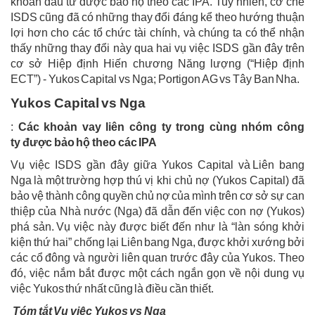
khoản đầu tư được bảo hộ theo các IPA. Tuy nhiên, cơ chế
ISDS cũng đã có những thay đổi đáng kể theo hướng thuận
lợi hơn cho các tổ chức tài chính, và chúng ta có thể nhận
thấy ​​những thay đổi này qua hai vụ việc ISDS gần đây trên
cơ sở Hiệp định Hiến chương Năng lượng (“Hiệp định
ECT”) - Yukos Capital vs Nga; Portigon AG vs Tây Ban Nha.
Yukos Capital vs Nga
:
Các khoản vay liên công ty trong cùng nhóm công
ty được bảo hộ theo các IPA
Vụ việc ISDS gần đây giữa Yukos Capital và Liên bang
Nga là một trường hợp thú vị khi chủ nợ (Yukos Capital) đã
bảo vệ thành công quyền chủ nợ của mình trên cơ sở sự can
thiệp của Nhà nước (Nga) đã dẫn đến việc con nợ (Yukos)
phá sản. Vụ việc này được biết đến như là “làn sóng khởi
kiện thứ hai” chống lại Liên bang Nga, được khởi xướng bởi
các cổ đông và người liên quan trước đây của Yukos. Theo
đó, việc nắm bắt được một cách ngắn gọn về nội dung vụ
việc Yukos thứ nhất cũng là điều cần thiết.
Tóm tắt Vụ việc Yukos vs Nga