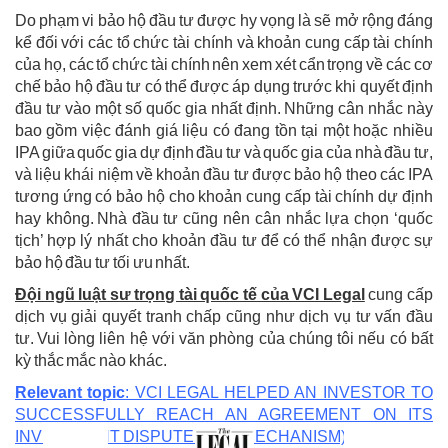
Do phạm vi bảo hộ đầu tư được hy vọng là sẽ mở rộng đáng
kể đối với các tổ chức tài chính và khoản cung cấp tài chính
của họ, các tổ chức tài chính nên xem xét cẩn trọng về các cơ
chế bảo hộ đầu tư có thể được áp dụng trước khi quyết định
đầu tư vào một số quốc gia nhất định. Những cân nhắc này
bao gồm việc đánh giá liệu có đang tồn tại một hoặc nhiều
IPA giữa quốc gia dự định đầu tư và quốc gia của nhà đầu tư,
và liệu khái niệm về khoản đầu tư được bảo hộ theo các IPA
tương ứng có bảo hộ cho khoản cung cấp tài chính dự định
hay không. Nhà đầu tư cũng nên cân nhắc lựa chọn ‘quốc
tịch’ hợp lý nhất cho khoản đầu tư để có thể nhận được sự
bảo hộ đầu tư tối ưu nhất.
Đội ngũ luật sư trọng tài quốc tế của VCI Legal
cung cấp
dịch vụ giải quyết tranh chấp cũng như dịch vụ tư vấn đầu
tư. Vui lòng liên hệ với văn phòng của chúng tôi nếu có bất
kỳ thắc mắc nào khác.
Relevant topic
: VCI LEGAL HELPED AN INVESTOR TO
SUCCESSFULLY REACH AN AGREEMENT ON ITS
INVESTMENT DISPUTE (ISDS MECHANISM)