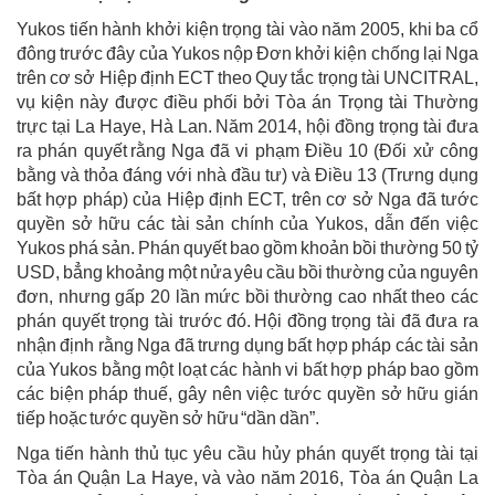
Yukos tiến hành khởi kiện trọng tài vào năm 2005, khi ba cổ
đông trước đây của Yukos nộp Đơn khởi kiện chống lại Nga
trên cơ sở Hiệp định ECT theo Quy tắc trọng tài UNCITRAL,
vụ kiện này được điều phối bởi Tòa án Trọng tài Thường
trực tại La Haye, Hà Lan. Năm 2014, hội đồng trọng tài đưa
ra phán quyết rằng Nga đã vi phạm Điều 10 (Đối xử công
bằng và thỏa đáng với nhà đầu tư) và Điều 13 (Trưng dụng
bất hợp pháp) của Hiệp định ECT, trên cơ sở Nga đã tước
quyền sở hữu các tài sản chính của Yukos, dẫn đến việc
Yukos phá sản. Phán quyết bao gồm khoản bồi thường 50 tỷ
USD, bẳng khoảng một nửa yêu cầu bồi thường của nguyên
đơn, nhưng gấp 20 lần mức bồi thường cao nhất theo các
phán quyết trọng tài trước đó. Hội đồng trọng tài đã đưa ra
nhận định rằng Nga đã trưng dụng bất hợp pháp các tài sản
của Yukos bằng một loạt các hành vi bất hợp pháp bao gồm
các biện pháp thuế, gây nên việc tước quyền sở hữu gián
tiếp hoặc tước quyền sở hữu “dần dần”.
Nga tiến hành thủ tục yêu cầu hủy phán quyết trọng tài tại
Tòa án Quận La Haye, và vào năm 2016, Tòa án Quận La