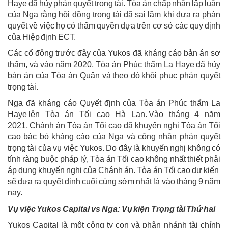
Haye đã hủy phán quyết trọng tài. Tòa án chấp nhận lập luận
của Nga rằng hội đồng trọng tài đã sai lầm khi đưa ra phán
quyết về việc họ có thẩm quyền dựa trên cơ sở các quy định
của Hiệp định ECT.
Các cổ đông trước đây của Yukos đã kháng cáo bản án sơ
thẩm, và vào năm 2020, Tòa án Phúc thẩm La Haye đã hủy
bản án của Tòa án Quận và theo đó khôi phục phán quyết
trọng tài.
Nga đã kháng cáo Quyết định của Tòa án Phúc thẩm La
Haye lên Tòa án Tối cao Hà Lan. Vào tháng 4 năm
2021, Chánh án Tòa án Tối cao đã khuyến nghị Tòa án Tối
cao bác bỏ kháng cáo của Nga và công nhận phán quyết
trọng tài của vụ việc Yukos. Do đây là khuyến nghị không có
tính ràng buộc pháp lý, Tòa án Tối cao không nhất thiết phải
áp dụng khuyến nghị ​​của Chánh án. Tòa án Tối cao dự kiến ​​
sẽ đưa ra quyết định cuối cùng sớm nhất là vào tháng 9 năm
nay.
Vụ việc Yukos Capital vs Nga: Vụ kiện Trọng tài Thứ hai
Yukos Capital là một công ty con và phân nhánh tài chính