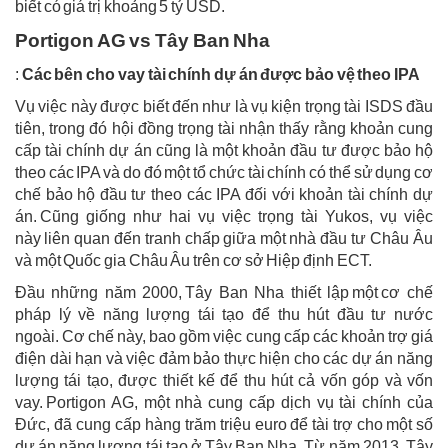
biết có giá trị khoảng 5 tỷ USD.
Portigon AG vs Tây Ban Nha
:
Các bên cho vay tài chính dự án được bảo vệ theo IPA
Vụ việc này được biết đến như là vụ kiện trọng tài ISDS đầu
tiên, trong đó hội đồng trọng tài nhận thấy rằng khoản cung
cấp tài chính dự án cũng là một khoản đầu tư được bảo hộ
theo các IPA và do đó một tổ chức tài chính có thể sử dụng cơ
chế bảo hộ đầu tư theo các IPA đối với khoản tài chính dự
án. Cũng giống như hai vụ việc trọng tài Yukos, vụ việc
này liên quan đến tranh chấp giữa một nhà đầu tư Châu Âu
và một Quốc gia Châu Âu trên cơ sở Hiệp định ECT.
Đầu những năm 2000, Tây Ban Nha thiết lập một cơ chế
pháp lý về năng lượng tái tạo để thu hút đầu tư nước
ngoài. Cơ chế này, bao gồm việc cung cấp các khoản trợ giá
điện dài hạn và việc đảm bảo thực hiện cho các dự án năng
lượng tái tạo, được thiết kế để thu hút cả vốn góp và vốn
vay. Portigon AG, một nhà cung cấp dịch vụ tài chính của
Đức, đã cung cấp hàng trăm triệu euro để tài trợ cho một số
dự án năng lượng tái tạo ở Tây Ban Nha. Từ năm 2013, Tây