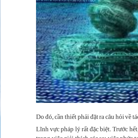
Do đó, cần thiết phải đặt ra câu hỏi về t
Lĩnh vực pháp lý rất đặc biệt. Trước hế