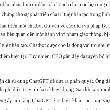
ảo đảm nhất định để đảm bảo lợi ích cho toàn bộ công d
chứng cho sự phát triển của trí tuệ nhân tạo trong lĩn
t triển một chatbot chuyên về các dịch vụ pháp lý, t
 án liên quan đến một hành vi vi phạm giao thông, bị
rí tuệ nhân tạo. Chatbot được cho là đóng vai trò như
i điểm hiện tại. Tuy nhiên, CEO gần đây đã tuyên bố h
n đã sử dụng ChatGPT để đưa ra phán quyết. Ông đã 
c chi phí điều trị y tế của trẻ hay không. Sau khi xác m
 Ông ấy nói rằng ChatGPT giờ đây sẽ làm các công việ