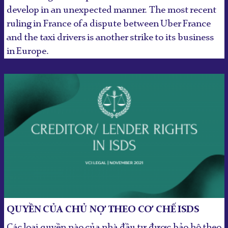
develop in an unexpected manner. The most recent
ruling in France of a dispute between Uber France
and the taxi drivers is another strike to its business
in Europe.
QUYỀN CỦA CHỦ NỢ THEO CƠ CHẾ ISDS
Các loại quyền nào của nhà đầu tư được bảo hộ theo